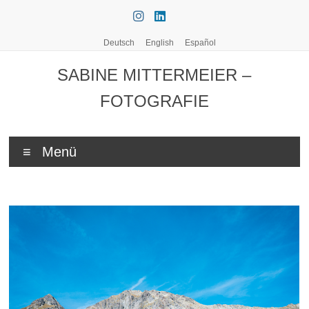
Zum
Inhalt
springen
Deutsch
English
Español
SABINE MITTERMEIER –
FOTOGRAFIE
Menü