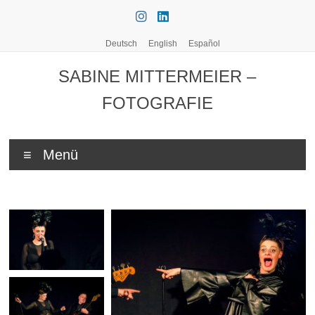
Zum
Inhalt
springen
Deutsch
English
Español
SABINE MITTERMEIER –
FOTOGRAFIE
Menü