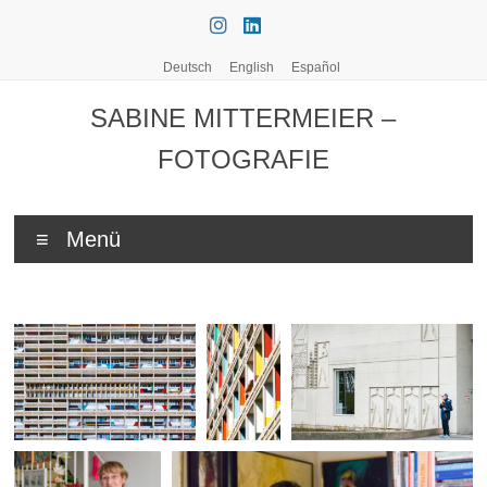
Zum
Inhalt
springen
Deutsch
English
Español
SABINE MITTERMEIER –
FOTOGRAFIE
Menü